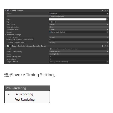
选择
Invoke Timing Setting
。