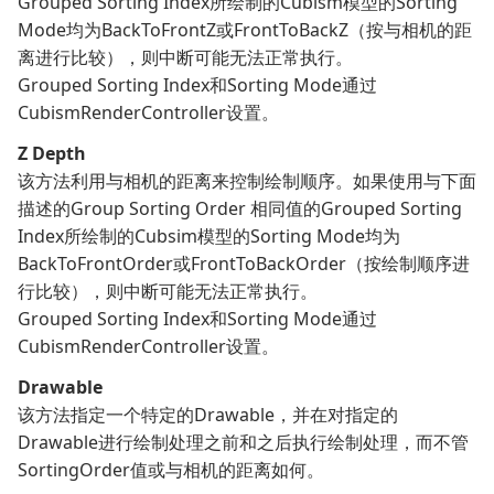
Grouped Sorting Index
所绘制的Cubism模型的
Sorting
Mode
均为
BackToFrontZ
或
FrontToBackZ
（按与相机的距
离进行比较），则中断可能无法正常执行。
Grouped Sorting Index
和
Sorting Mode
通过
CubismRenderController
设置。
Z Depth
该方法利用与相机的距离来控制绘制顺序。如果使用与下面
描述的
Group Sorting Order
相同值的
Grouped Sorting
Index
所绘制的Cubsim模型的Sorting Mode均为
BackToFrontOrder
或
FrontToBackOrder
（按绘制顺序进
行比较），则中断可能无法正常执行。
Grouped Sorting Index
和
Sorting Mode
通过
CubismRenderController
设置。
Drawable
该方法指定一个特定的Drawable，并在对指定的
Drawable进行绘制处理之前和之后执行绘制处理，而不管
SortingOrder值或与相机的距离如何。