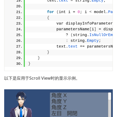
        text.
text
 = string.
Empty
;
for
(
int i = 
0
; i 
<
 model.
Par
{
            var displayInfoParameterN
            parametersName
[
i
]
 = displ
                ? 
(
string.
IsNullOrEmp
:
 string.
Empty
;
            text.
text
 += parametersNa
}
}
}
以下是应用于Scroll View时的显示示例。