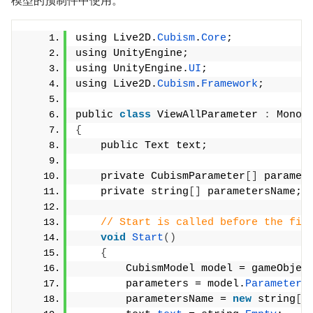
模型的预制件中使用。
using Live2D.
Cubism
.
Core
;
using UnityEngine;
using UnityEngine.
UI
;
using Live2D.
Cubism
.
Framework
;
public 
class
 ViewAllParameter 
:
 MonoB
{
    public Text text;
    private CubismParameter
[]
 paramet
    private string
[]
 parametersName;
// Start is called before the fir
void
Start
()
{
        CubismModel model = gameObjec
        parameters = model.
Parameters
        parametersName = 
new
 string
[
p