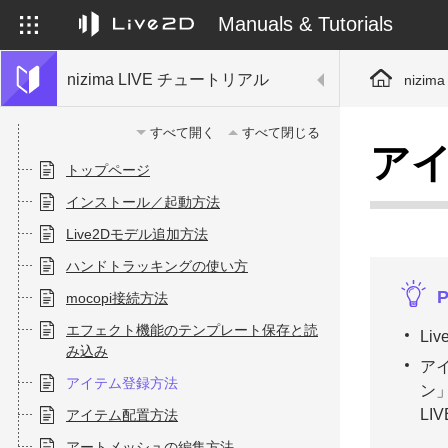
Manuals & Tutorials
nizima LIVE チュートリアル
nizi
すべて開く
すべて閉じる
ア
トップページ
インストール／起動方法
Live2Dモデル追加方法
ハンドトラッキングの使い方
P
mocopi接続方法
エフェクト機能のテンプレート保存と読
Li
み込み
ア
アイテム登録方法
ン
LI
アイテム配置方法
アートメッシュの編集方法