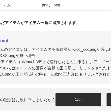
イテム
png、jpeg
込んだアイテムがアイテム一覧に追加されます。
oint
ムのアイコンは、アイテムのある階層からico_xxx.pngが選
_XXX.pngが無い場合
e2Dアイテム（nizima LIVE上で登録したものに限る）、
についてはアイテムの画像が自動で正方形にトリミングされた
_XXX.pngが正方形以外の時も、自動で正方形にトリミングさ
はい
この記事はお役に立ちましたか？