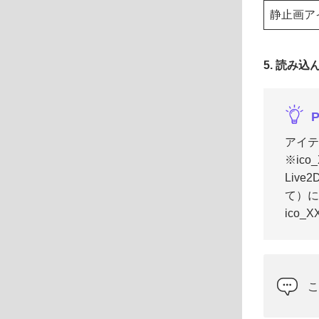
静止画ア
5. 読み
P
アイテ
※ico
Liv
て）
ico