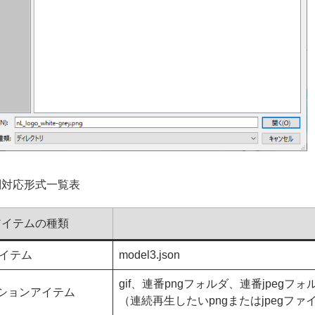
別対応形式一覧表
アイテムの種類
アイテム
model3.json
gif、連番pngフォルダ、連番jpegフォ
ションアイテム
（連続再生したいpngまたはjpegフ