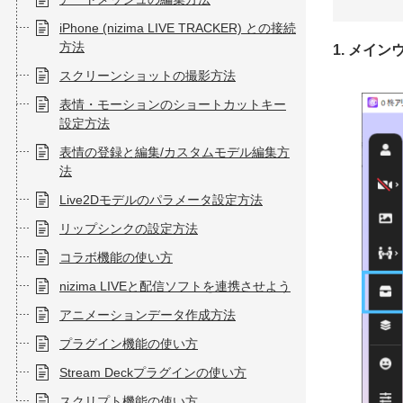
iPhone (nizima LIVE TRACKER) との接続
方法
1. メイ
スクリーンショットの撮影方法
表情・モーションのショートカットキー
設定方法
表情の登録と編集/カスタムモデル編集方
法
Live2Dモデルのパラメータ設定方法
リップシンクの設定方法
コラボ機能の使い方
nizima LIVEと配信ソフトを連携させよう
アニメーションデータ作成方法
プラグイン機能の使い方
Stream Deckプラグインの使い方
スクリプト機能の使い方