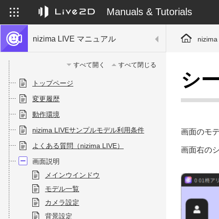
Manuals & Tutorials
nizima LIVE マニュアル
nizim
すべて開く
すべて閉じる
シ
トップページ
変更履歴
動作環境
nizima LIVEサンプルモデル利用条件
画面のモ
よくある質問（nizima LIVE）
画面右のシ
画面説明
メインウインドウ
モデル一覧
カメラ設定
背景設定