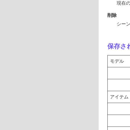
現在
削除
シー
保存さ
モデル
アイテム