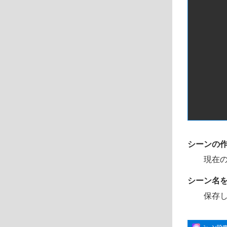
シーンの
現在
シーン名
保存