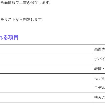
の画面情報で上書き保存します。
ンをリストから削除します。
れる項目
画面
デバ
表情
モデ
モデ
挟み