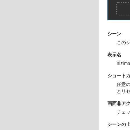
シーン
このシ
表示名
niz
ショート
任意
とリ
画面非ア
チェ
シーンの