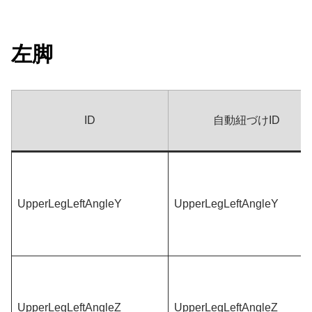
左脚
ID
自動紐づけID
UpperLegLeftAngleY
UpperLegLeftAngleY
UpperLegLeftAngleZ
UpperLegLeftAngleZ