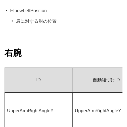
ElbowLeftPosition
肩に対する肘の位置
右腕
ID
自動紐づけID
UpperArmRightAngleY
UpperArmRightAngleY