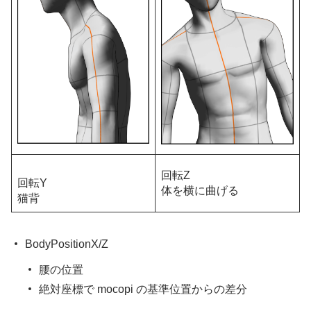
回転Z
回転Y
体を横に曲げる
猫背
BodyPositionX/Z
腰の位置
絶対座標で mocopi の基準位置からの差分