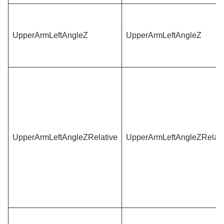
UpperArmLeftAngleZ
UpperArmLeftAngleZ
UpperArmLeftAngleZRelative
UpperArmLeftAngleZRelati