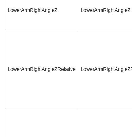
LowerArmRightAngleZ
LowerArmRightAngleZ
LowerArmRightAngleZRelative
LowerArmRightAngleZRel