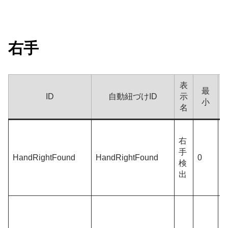
右手
表
最
ID
自動紐づけID
示
小
名
右
手
HandRightFound
HandRightFound
0
0
検
出