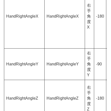
右
手
HandRightAngleX
HandRightAngleX
角
-180
0
度
X
右
手
HandRightAngleY
HandRightAngleY
角
-90
0
度
Y
右
手
HandRightAngleZ
HandRightAngleZ
角
-180
0
度
Z