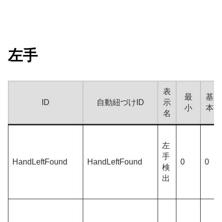
左手
表
最
基
ID
自動紐づけID
示
小
本
名
左
手
HandLeftFound
HandLeftFound
0
0
検
出