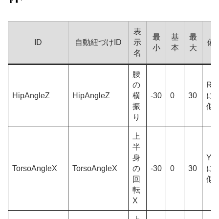
表
最
基
最
ID
自動紐づけID
示
備
小
本
大
名
腰
の
Rol
HipAngleZ
HipAngleZ
横
-30
0
30
に
振
似
り
上
半
身
Ya
TorsoAngleX
TorsoAngleX
の
-30
0
30
に
回
似
転
X