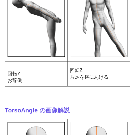
回転Z
回転Y
片足を横にあげる
お辞儀
TorsoAngle の画像解説