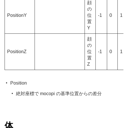
顔
の
PositionY
位
-1
0
1
置
Y
顔
の
PositionZ
位
-1
0
1
置
Z
Position
絶対座標で mocopi の基準位置からの差分
体