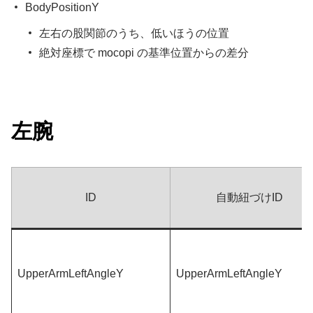
BodyPositionY
左右の股関節のうち、低いほうの位置
絶対座標で mocopi の基準位置からの差分
左腕
ID
自動紐づけID
UpperArmLeftAngleY
UpperArmLeftAngleY