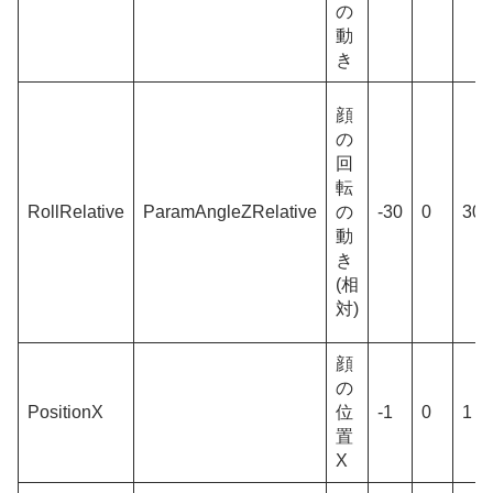
の
動
き
顔
の
回
転
RollRelative
ParamAngleZRelative
の
-30
0
30
動
き
(相
対)
顔
の
PositionX
位
-1
0
1
置
X