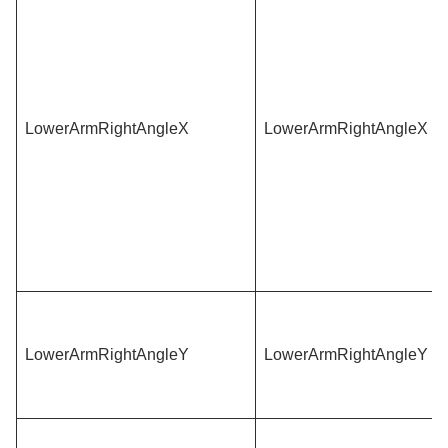
LowerArmRightAngleX
LowerArmRightAngleX
LowerArmRightAngleY
LowerArmRightAngleY