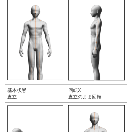
基本状態
回転X
直立
直立のまま回転