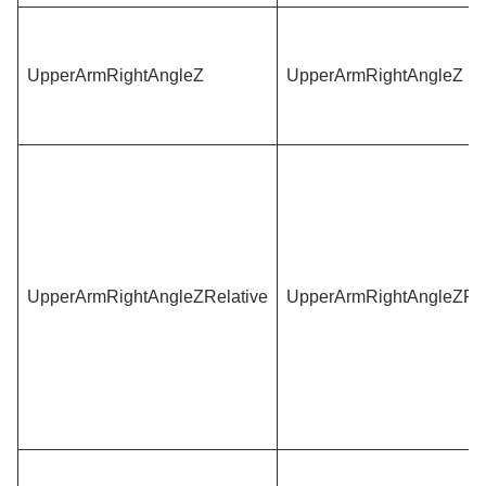
UpperArmRightAngleZ
UpperArmRightAngleZ
UpperArmRightAngleZRelative
UpperArmRightAngleZRel