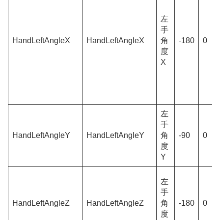
左
手
HandLeftAngleX
HandLeftAngleX
角
-180
0
度
X
左
手
HandLeftAngleY
HandLeftAngleY
角
-90
0
度
Y
左
手
HandLeftAngleZ
HandLeftAngleZ
角
-180
0
度