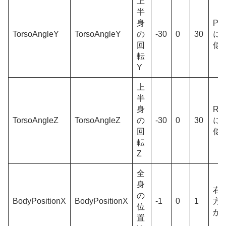
上
半
身
Pit
TorsoAngleY
TorsoAngleY
の
-30
0
30
に
回
似
転
Y
上
半
身
Rol
TorsoAngleZ
TorsoAngleZ
の
-30
0
30
に
回
似
転
Z
全
身
右
の
BodyPositionX
BodyPositionX
-1
0
1
方
位
が+
置