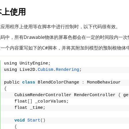
本上使用
在应用程序上使用等在脚本中进行控制时，以下代码很有效。
码中，所有Drawable物体的屏幕色都会在一定的时间段内一
建一个内容重写如下的C#脚本，并将其附加到模型的预制根物体
using UnityEngine;
using Live2D.
Cubism
.
Rendering
;
public 
class
 BlendColorChange 
:
 MonoBehaviour
{
    CubismRenderController RenderController 
{
 ge
    float
[]
 _colorValues;
    float _time;
void
Start
()
{