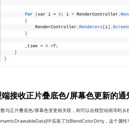
for
(
var i = 
0
; i 
<
 RenderController.
Ren
{
            RenderController.
Renderers
[
i
]
.
Screen
}
        _time = 
0.0
f;
}
}
型端接收正片叠底色/屏幕色更新的通
数与正片叠底色/屏幕色变更相关联，则可以在模型动画等时从模
mDynamicDrawableData]中实装了IsBlendColorDi