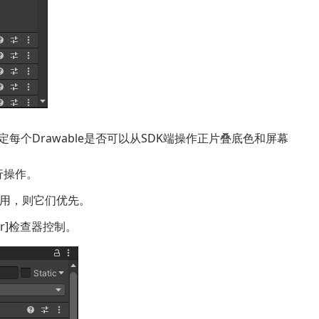
enColors是决定每个Drawable是否可以从SDK端操作正片叠底色和屏幕
进行操作。
志被启用，则它们优先。
er]检查器控制。