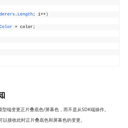
derers
.
Length
; i++
)
Color
 = color;
知
型端变更正片叠底色/屏幕色，而不是从SDK端操作。
rty，这个属性可以接收此时正片叠底色和屏幕色的变更。