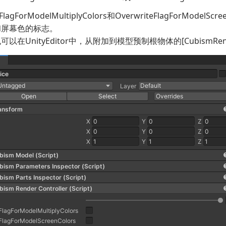
teFlagForModelMultiplyColors和OverwriteFlagForM
和屏幕色的标志。
以在UnityEditor中，从附加到模型预制根物体的[CubismRend