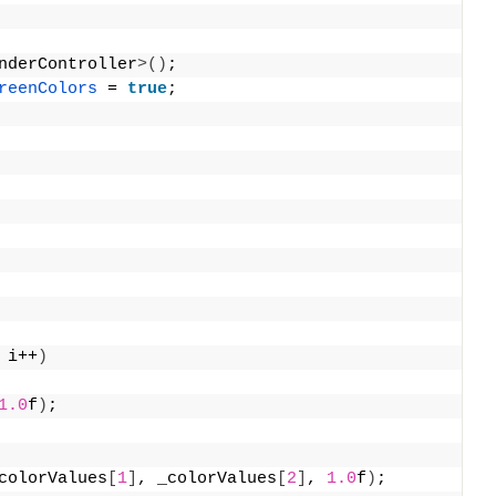
nderController
>()
;
reenColors
 = 
true
;
 i++
)
1.0
f
)
;
colorValues
[
1
]
, _colorValues
[
2
]
, 
1.0
f
)
;