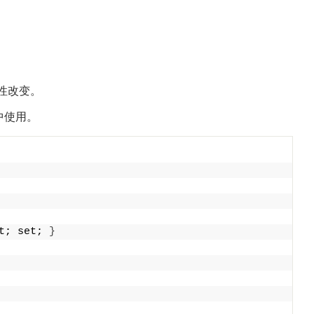
次性改变。
中使用。
t; set; 
}