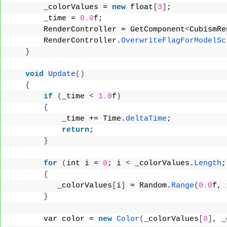
        _colorValues = 
new
 float
[
3
]
;
        _time = 
0.0
f;
        RenderController = GetComponent
<
CubismRe
        RenderController.
OverwriteFlagForModelSc
}
void
Update
()
{
if
(
_time 
<
1.0
f
)
{
            _time += Time.
deltaTime
;
return
;
}
for
(
int i = 
0
; i 
<
 _colorValues.
Length
;
{
           _colorValues
[
i
]
 = Random.
Range
(
0.0
f, 
}
        var color = 
new
Color
(
_colorValues
[
0
]
, _