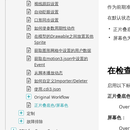
视线跟踪设置
作为前期准
自动眨眼设置
在默认状
口形同步设置
如何使参数周期性动作
正片叠底色
在模型的Drawable之间放置其他
屏幕色为（0
Sprite
获取图形网格中设置的用户数据
获取在motion3.json中设置的
Event
在检
从脚本播放动态
如何自定义Importer/Deleter
启用以下标
使用.cdi3.json
正片叠底
Original Workflow
正片叠底色/屏幕色
Over
定制
屏幕色：
故障排除
Over