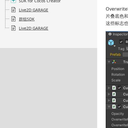
SDK for Cocos Creator
Overwri
Live2D GARAGE
片叠底色
群组SDK
这些标志也可
Live2D GARAGE