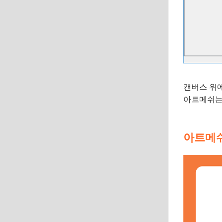
캔버스 위
아트메쉬는 
아트메