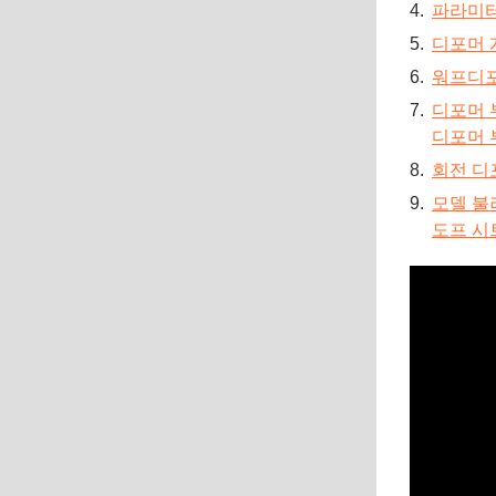
파라미터
디포머 
워프디
디포머 
디포머 
회전 디
모델 불
도프 시