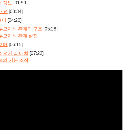
 정보
[01:59]
개요
[03:34]
포머
[04:20]
부모자식 관계의 구조
[05:28]
부모자식 관계 설정
포머
[06:15]
러오기 및 배치
[07:22]
트의 기본 조작