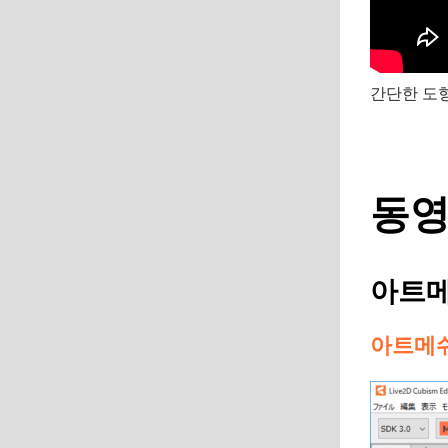
간단한 도형으
동영
아트
아트메