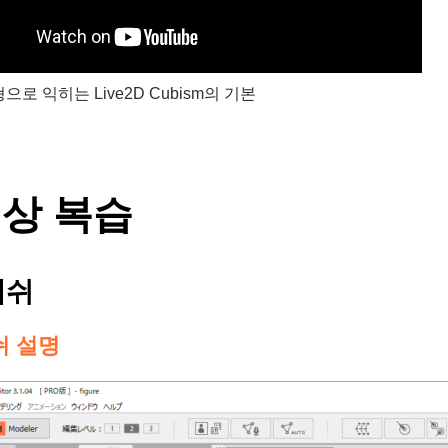
로 익히는 Live2D Cubism의 기본
상 복습
메쉬
쉬 설명